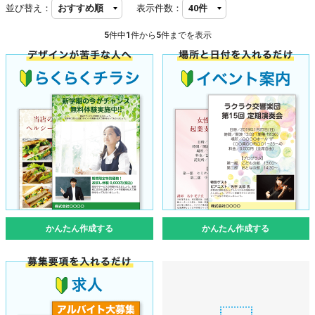
並び替え：
表示件数：
5
件中
1
件から
5
件までを表示
かんたん作成する
かんたん作成する