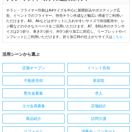
チラシ・フライヤー印刷はA4サイズを中心に新聞折込やポスティング広
告、イベントでのフライヤー、特売チラシ作成など幅広い用途でご利用い
ただけます。A5、A6などはポケットに入れやすいサイズで街頭配布や、レ
ジ横などの小さなスペースをご活用いただけます。A7、B8以外のチラシサ
イズは2つ折り、巻き3つ折り、外3つ折り加工に対応し、リーフレットやパ
ンフレットにご利用いただけます。折り加工時の仕上がりサイズは
こちら
活用シーンから選ぶ
店舗オープン
イベント告知
不動産売却
美容院
塾生徒募集
求人
ヨガ会員募集
店舗紹介
商品紹介
訪問介護
リフォーム
演奏会・コンサート