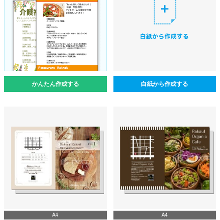
かんたん作成する
白紙から作成する
A4
A4