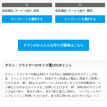
A4
A4
温泉施設_サービス紹介_表面
温泉施設_サービス紹介_裏面
テンプレートを選択する
テンプレートを選択する
チラシのかんたんな作り方講座はこちら
チラシ・フライヤーのサイズ選びのポイント
チラシ・フライヤー印刷はA4サイズを中心に新聞折込やポスティング広
告、イベントでのフライヤー、特売チラシ作成など幅広い用途でご利用い
ただけます。A5、A6などはポケットに入れやすいサイズで街頭配布や、レ
ジ横などの小さなスペースをご活用いただけます。A7、B8以外のチラシサ
イズは2つ折り、巻き3つ折り、外3つ折り加工に対応し、リーフレットやパ
ンフレットにご利用いただけます。折り加工時の仕上がりサイズは
こちら