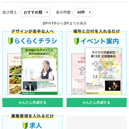
並び替え：
表示件数：
2
件中
1
件から
2
件までを表示
かんたん作成する
かんたん作成する