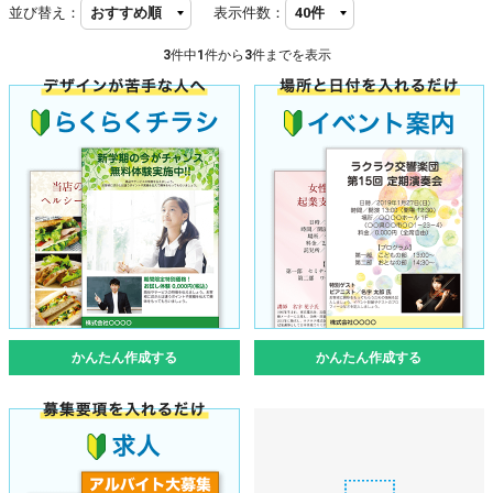
並び替え：
表示件数：
3
件中
1
件から
3
件までを表示
かんたん作成する
かんたん作成する