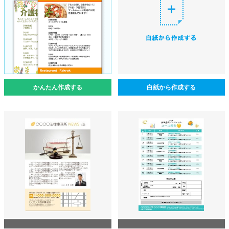
かんたん作成する
白紙から作成する