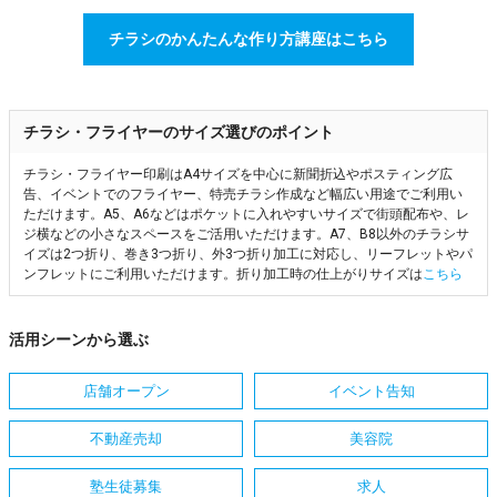
チラシのかんたんな作り方講座はこちら
チラシ・フライヤーのサイズ選びのポイント
チラシ・フライヤー印刷はA4サイズを中心に新聞折込やポスティング広
告、イベントでのフライヤー、特売チラシ作成など幅広い用途でご利用い
ただけます。A5、A6などはポケットに入れやすいサイズで街頭配布や、レ
ジ横などの小さなスペースをご活用いただけます。A7、B8以外のチラシサ
イズは2つ折り、巻き3つ折り、外3つ折り加工に対応し、リーフレットやパ
ンフレットにご利用いただけます。折り加工時の仕上がりサイズは
こちら
活用シーンから選ぶ
店舗オープン
イベント告知
不動産売却
美容院
塾生徒募集
求人