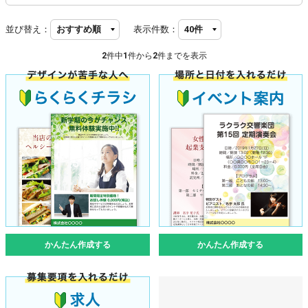
並び替え：
表示件数：
2
件中
1
件から
2
件までを表示
かんたん作成する
かんたん作成する