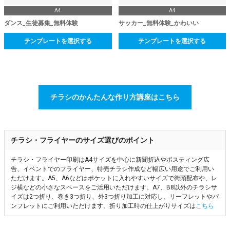
A4
A4
ダンス_生徒募集_無料体験
サッカー_無料体験_かわいい
テンプレートを選択する
テンプレートを選択する
チラシのかんたんな作り方講座はこちら
チラシ・フライヤーのサイズ選びのポイント
チラシ・フライヤー印刷はA4サイズを中心に新聞折込やポスティング広
告、イベントでのフライヤー、特売チラシ作成など幅広い用途でご利用い
ただけます。A5、A6などはポケットに入れやすいサイズで街頭配布や、レ
ジ横などの小さなスペースをご活用いただけます。A7、B8以外のチラシサ
イズは2つ折り、巻き3つ折り、外3つ折り加工に対応し、リーフレットやパ
ンフレットにご利用いただけます。折り加工時の仕上がりサイズは
こちら