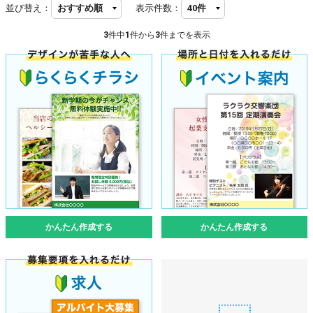
並び替え：
表示件数：
3
件中
1
件から
3
件までを表示
かんたん作成する
かんたん作成する