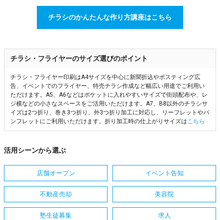
チラシのかんたんな作り方講座はこちら
チラシ・フライヤーのサイズ選びのポイント
チラシ・フライヤー印刷はA4サイズを中心に新聞折込やポスティング広
告、イベントでのフライヤー、特売チラシ作成など幅広い用途でご利用い
ただけます。A5、A6などはポケットに入れやすいサイズで街頭配布や、レ
ジ横などの小さなスペースをご活用いただけます。A7、B8以外のチラシサ
イズは2つ折り、巻き3つ折り、外3つ折り加工に対応し、リーフレットやパ
ンフレットにご利用いただけます。折り加工時の仕上がりサイズは
こちら
活用シーンから選ぶ
店舗オープン
イベント告知
不動産売却
美容院
塾生徒募集
求人