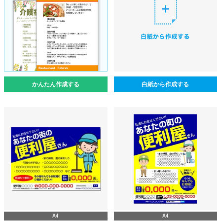
かんたん作成する
白紙から作成する
A4
A4