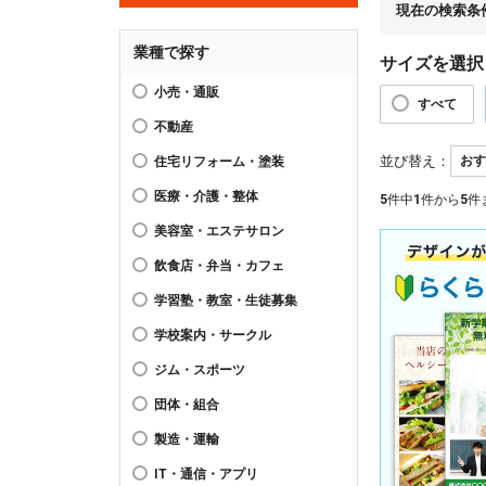
現在の検索条
業種で探す
サイズを選択
小売・通販
すべて
不動産
並び替え：
住宅リフォーム・塗装
医療・介護・整体
5
件中
1
件から
5
件
美容室・エステサロン
飲食店・弁当・カフェ
学習塾・教室・生徒募集
学校案内・サークル
ジム・スポーツ
団体・組合
製造・運輸
IT・通信・アプリ