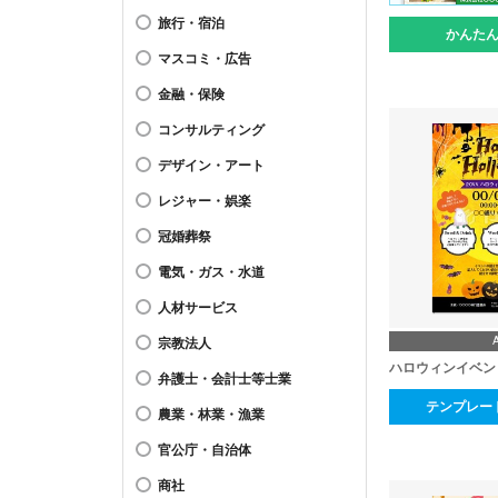
旅行・宿泊
かんた
マスコミ・広告
金融・保険
コンサルティング
デザイン・アート
レジャー・娯楽
冠婚葬祭
電気・ガス・水道
人材サービス
宗教法人
ハロウィンイベン
弁護士・会計士等士業
テンプレー
農業・林業・漁業
官公庁・自治体
商社