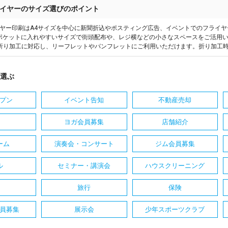
イヤーのサイズ選びのポイント
ヤー印刷はA4サイズを中心に新聞折込やポスティング広告、イベントでのフライ
はポケットに入れやすいサイズで街頭配布や、レジ横などの小さなスペースをご活用い
折り加工に対応し、リーフレットやパンフレットにご利用いただけます。折り加工
選ぶ
プン
イベント告知
不動産売却
ヨガ会員募集
店舗紹介
ーム
演奏会・コンサート
ジム会員募集
ル
セミナー・講演会
ハウスクリーニング
旅行
保険
員募集
展示会
少年スポーツクラブ