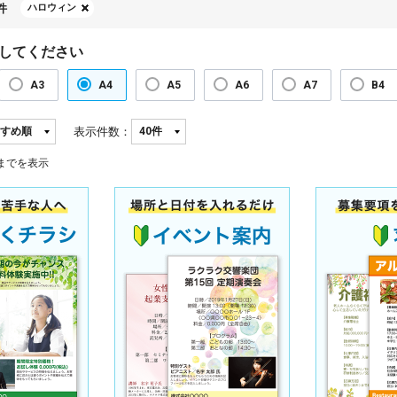
件
ハロウィン
してください
A3
A4
A5
A6
A7
B4
表示件数：
までを表示