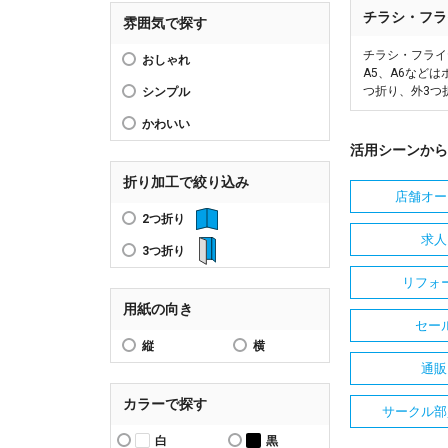
チラシ・フラ
雰囲気で探す
チラシ・フライ
おしゃれ
A5、A6など
つ折り、外3つ
シンプル
かわいい
活用シーンから
折り加工で絞り込み
店舗オー
2つ折り
求人
3つ折り
リフォ
用紙の向き
セー
縦
横
通販
カラーで探す
サークル部
白
黒