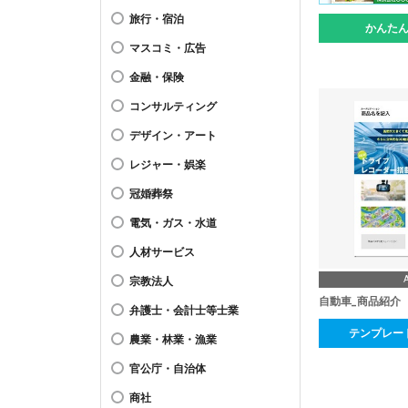
旅行・宿泊
かんた
マスコミ・広告
金融・保険
コンサルティング
デザイン・アート
レジャー・娯楽
冠婚葬祭
電気・ガス・水道
人材サービス
宗教法人
自動車_商品紹介
弁護士・会計士等士業
テンプレー
農業・林業・漁業
官公庁・自治体
商社