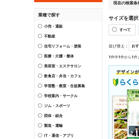
現在の検索条
業種で探す
サイズを選択
小売・通販
すべて
不動産
並び替え：
住宅リフォーム・塗装
医療・介護・整体
1
件中
1
件から
1
件
美容室・エステサロン
飲食店・弁当・カフェ
学習塾・教室・生徒募集
学校案内・サークル
ジム・スポーツ
団体・組合
製造・運輸
IT・通信・アプリ