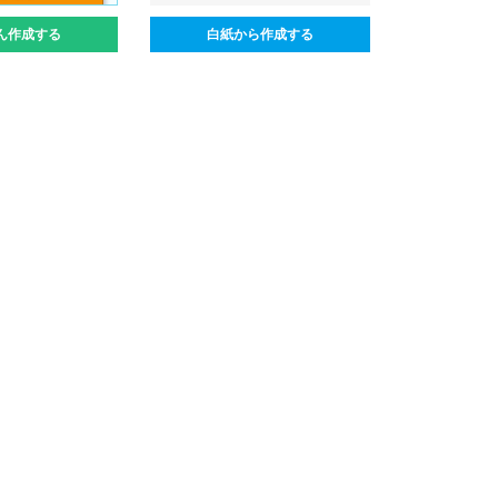
ん作成する
白紙から作成する