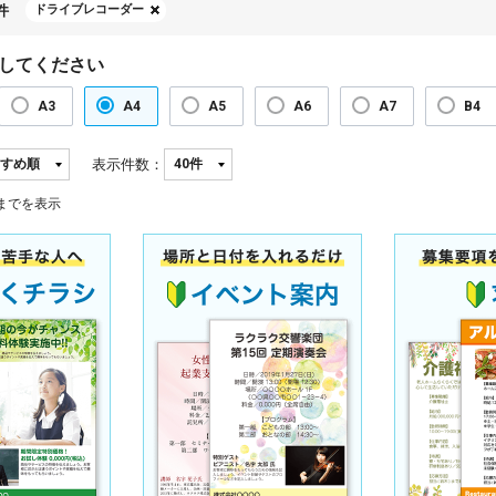
件
ドライブレコーダー
してください
A3
A4
A5
A6
A7
B4
表示件数：
までを表示