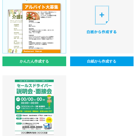
かんたん作成する
白紙から作成する