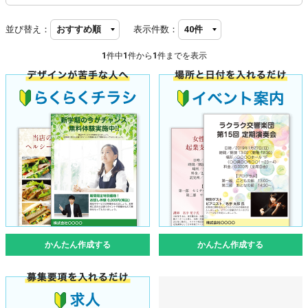
並び替え：
表示件数：
1
件中
1
件から
1
件までを表示
かんたん作成する
かんたん作成する