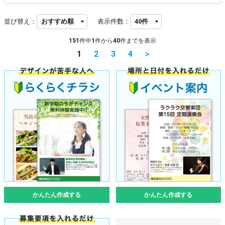
並び替え：
表示件数：
151
件中
1
件から
40
件までを表示
1
2
3
4
＞
かんたん作成する
かんたん作成する