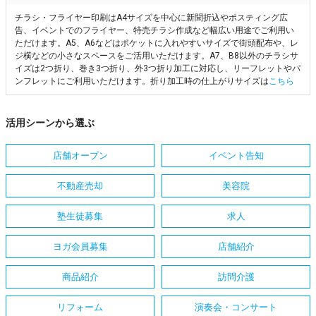
チラシ・フライヤー印刷はA4サイズを中心に新聞折込やポスティング広
告、イベントでのフライヤー、特売チラシ作成など幅広い用途でご利用い
ただけます。A5、A6などはポケットに入れやすいサイズで街頭配布や、レ
ジ横などの小さなスペースをご活用いただけます。A7、B8以外のチラシサ
イズは2つ折り、巻き3つ折り、外3つ折り加工に対応し、リーフレットやパ
ンフレットにご利用いただけます。折り加工時の仕上がりサイズは
こちら
活用シーンから選ぶ
店舗オープン
イベント告知
不動産売却
美容院
塾生徒募集
求人
ヨガ会員募集
店舗紹介
商品紹介
訪問介護
リフォーム
演奏会・コンサート