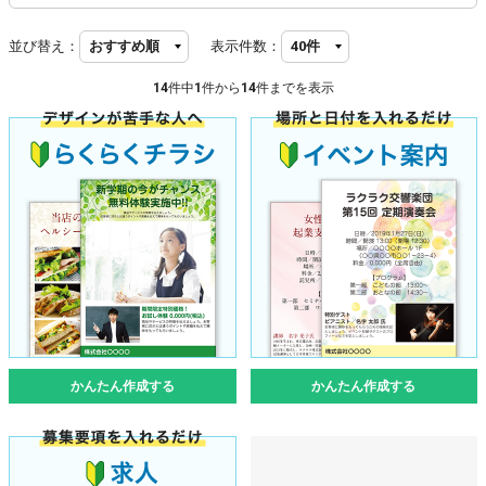
並び替え：
表示件数：
14
件中
1
件から
14
件までを表示
かんたん作成する
かんたん作成する