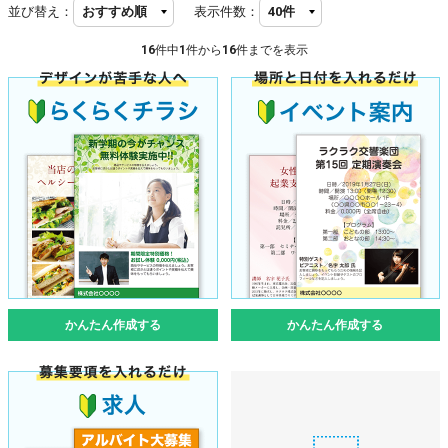
並び替え：
表示件数：
16
件中
1
件から
16
件までを表示
かんたん作成する
かんたん作成する