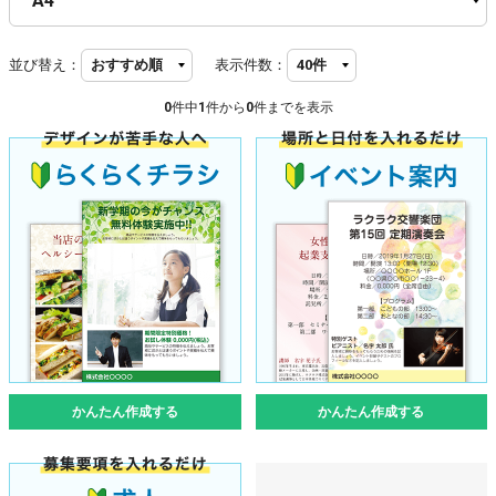
並び替え：
表示件数：
0
件中
1
件から
0
件までを表示
かんたん作成する
かんたん作成する