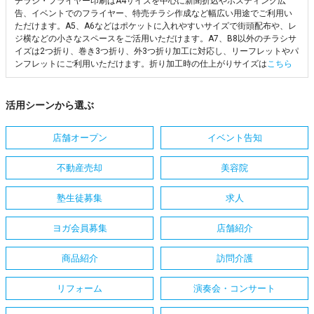
チラシ・フライヤー印刷はA4サイズを中心に新聞折込やポスティング広
告、イベントでのフライヤー、特売チラシ作成など幅広い用途でご利用い
ただけます。A5、A6などはポケットに入れやすいサイズで街頭配布や、レ
ジ横などの小さなスペースをご活用いただけます。A7、B8以外のチラシサ
イズは2つ折り、巻き3つ折り、外3つ折り加工に対応し、リーフレットやパ
ンフレットにご利用いただけます。折り加工時の仕上がりサイズは
こちら
活用シーンから選ぶ
店舗オープン
イベント告知
不動産売却
美容院
塾生徒募集
求人
ヨガ会員募集
店舗紹介
商品紹介
訪問介護
リフォーム
演奏会・コンサート