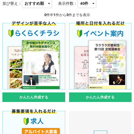
並び替え：
表示件数：
0
件中
1
件から
0
件までを表示
かんたん作成する
かんたん作成する