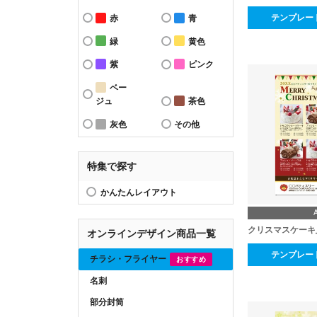
テンプレー
赤
青
緑
黄色
紫
ピンク
ベー
ジュ
茶色
灰色
その他
特集で探す
かんたんレイアウト
クリスマスケーキ
オンラインデザイン商品一覧
テンプレー
チラシ・フライヤー
おすすめ
名刺
部分封筒