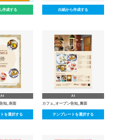
ん作成する
白紙から作成する
A4
A4
告知_表面
カフェ_オープン告知_裏面
ートを選択する
テンプレートを選択する