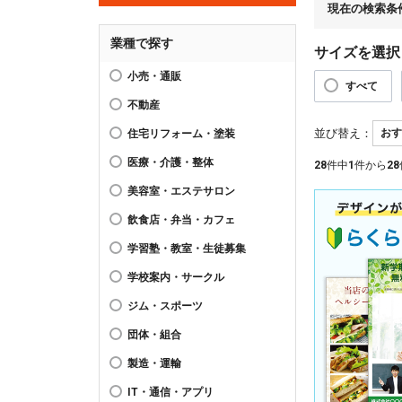
現在の検索条
業種で探す
サイズを選択
小売・通販
すべて
不動産
並び替え：
住宅リフォーム・塗装
医療・介護・整体
28
件中
1
件から
28
美容室・エステサロン
飲食店・弁当・カフェ
学習塾・教室・生徒募集
学校案内・サークル
ジム・スポーツ
団体・組合
製造・運輸
IT・通信・アプリ