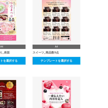
A4
A4
り_表面
スイーツ_商品数9点
ートを選択する
テンプレートを選択する