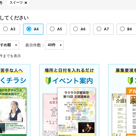
件
スイーツ
してください
A3
A4
A5
A6
A7
B4
表示件数：
件までを表示