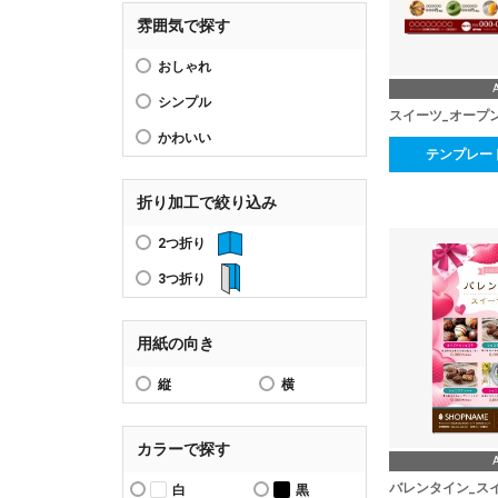
雰囲気で探す
おしゃれ
シンプル
スイーツ_オープ
かわいい
テンプレー
折り加工で絞り込み
2つ折り
3つ折り
用紙の向き
縦
横
カラーで探す
バレンタイン_ス
白
黒