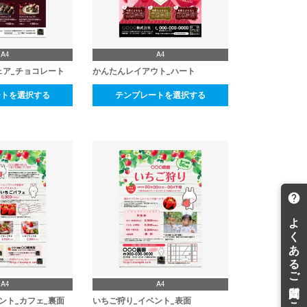
A4
A4
ェア_チョコレート
かんたんレイアウト_ハート
ートを選択する
テンプレートを選択する
A4
A4
ント_カフェ_裏面
いちご狩り_イベント_表面