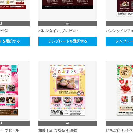
A4
A4
ン告知
バレンタイン_プレゼント
バレンタインフ
トを選択する
テンプレートを選択する
テンプレ
A4
A4
イーツセール
和菓子店_ひな祭り_裏面
いちご狩り_イベ