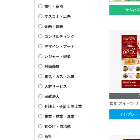
旅行・宿泊
かんた
マスコミ・広告
金融・保険
コンサルティング
デザイン・アート
レジャー・娯楽
冠婚葬祭
電気・ガス・水道
人材サービス
宗教法人
飲食_スイーツ_
弁護士・会計士等士業
テンプレー
農業・林業・漁業
官公庁・自治体
商社