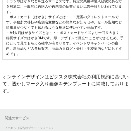
チラシやはがきなどを送るサービスです。特定の業種や購入経験のある方
を対象に、一般的に再購入や再来訪の反響が良い広告手段といわれていま
す。
・ポストカード（はがき）サイズとは・・・定番のダイレクトメールで
す。事務所の移転や店舗名変更などの簡単なお知らせや、セール告知など
情報量が少なくても伝わるような用途に使いやすい商品です。
・A4大判はがきサイズとは・・・ポストカードサイズより一回り大きく、
縦長サイズのはがきDMです。形・デザインで目立つことができるため、手
にとって見てもらえる確率が高まります。イベントやキャンペーンの案
内、新商品などの各種案内、商品カタログ・会社・学校案内などにおすす
めです。
オンラインデザインはピクスタ株式会社の利用規約に基づい
て、透かしマーク入り画像をテンプレートに掲載しておりま
す。
関連のサービス
ノバセル（広告のプラットフォーム）