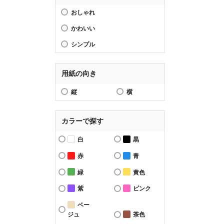
おしゃれ
かわいい
シンプル
用紙の向き
縦
横
カラーで探す
白
黒
赤
青
緑
黄色
紫
ピンク
ベー
ジュ
茶色