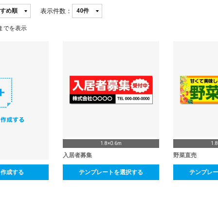
表示件数：
までを表示
1.8×0.6m
1.
入居者募集
野菜直売
ら作成する
テンプレートを選択する
テンプレ