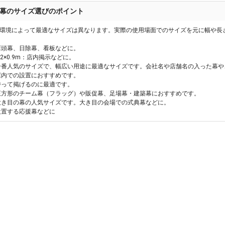
幕のサイズ選びのポイント
環境によって最適なサイズは異なります。実際の使用場面でのサイズを元に幅や長
m：店頭幕、日除幕、看板などに。
、1.2×0.9m：店内掲示などに。
6m：一番人気のサイズで、幅広い用途に最適なサイズです。会社名や店舗名の入った
m：屋内での設置におすすめです。
m：持って掲げるのに最適です。
8m：正方形のチーム幕（フラッグ）や販促幕、足場幕・建築幕におすすめです。
9m：大き目の幕の人気サイズです。大き目の会場での式典幕などに。
m：設置する応援幕などに