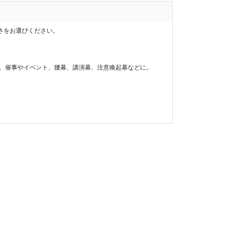
さをお選びください。
幕や、催事やイベント、腰幕、講演幕、注意喚起幕などに。