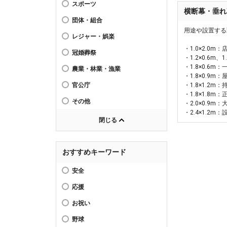
スポーツ
横断幕・垂れ
団体・組合
用途や設置する
レジャー・娯楽
・1.0×2.0
冠婚葬祭
・1.2×0.6m
・1.8×0.
農業・林業・漁業
・1.8×0.9
・1.8×1.2
官公庁
・1.8×1.
その他
・2.0×0.
・2.4×1.2
閉じる
おすすめキーワード
安全
応援
お祝い
野球