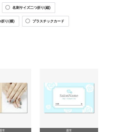
名刺サイズ二つ折り(縦)
折り(横)
プラスチックカード
通常
通常