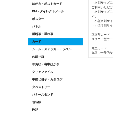
・名刺サイズ二
はがき・ポストカード
ご利用いただけ
DM・ダイレクトメール
・名刺サイズ二
す。
ポスター
・小型名刺サイ
・小型名刺サイ
パネル
横断幕・垂れ幕
正方形カード
スクエア型で一
カード
丸型カード
シール・ステッカー・ラベル
丸型で一般的な
のぼり旗
年賀状・喪中はがき
クリアファイル
中綴じ冊子・カタログ
タペストリー
バナースタンド
包装紙
POP