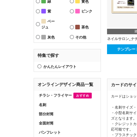
緑
黄色
紫
ピンク
ベー
ジュ
茶色
灰色
その他
ネイルサロン_ナ
テンプレー
特集で探す
かんたんレイアウト
オンラインデザイン商品一覧
カードのサイ
チラシ・フライヤー
おすすめ
カードはショッ
名刺
・名刺サイズ・
・小型名刺サイ
部分封筒
ズとなります。
全面封筒
・クレジットカ
応可能です。
パンフレット
・プラスチック