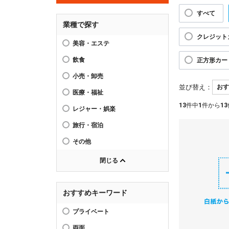
すべて
業種で探す
クレジット
美容・エステ
飲食
正方形カー
小売・卸売
並び替え：
医療・福祉
13
件中
1
件から
13
レジャー・娯楽
旅行・宿泊
その他
閉じる
おすすめキーワード
プライベート
両面