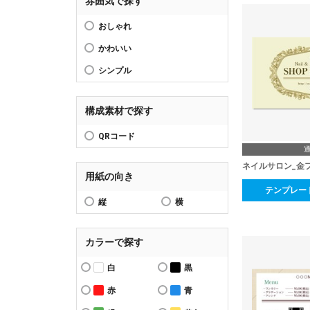
雰囲気で探す
おしゃれ
かわいい
シンプル
構成素材で探す
QRコード
ネイルサロン_金
用紙の向き
テンプレー
縦
横
カラーで探す
白
黒
赤
青