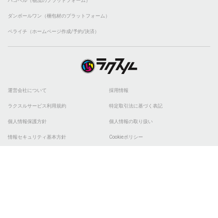
ハコベル（物流のプラットフォーム）
ダンボールワン（梱包材のプラットフォーム）
ペライチ（ホームページ作成/予約/決済）
運営会社について
採用情報
ラクスルサービス利用規約
特定取引法に基づく表記
個人情報保護方針
個人情報の取り扱い
情報セキュリティ基本方針
Cookieポリシー
他社商標
ESGの取り組み
© 2026 RAKSUL INC. All Rights Reserved.