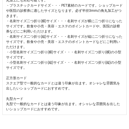
丸加工にも対応可能です。
・プラスチックカードサイズ・・・PET素材のカードです。ショップカード
や医院の診察券に適したサイズとなります。必ず半径3mmの角丸加工がつ
きます。
・名刺サイズ二つ折り(横)サイズ・・・名刺サイズが横に二つ折りになった
サイズです。飲食や小売・美容・エステのポイントカードや、医院の診察
券などにご利用いただけます。
・名刺サイズ二つ折り(縦)サイズ・・・名刺サイズが縦に二つ折りになった
サイズです。飲食や小売・美容・エステのポイントカードなどにご利用い
ただけます。
・小型名刺サイズ二つ折り(横)サイズ・・・名刺サイズ二つ折り(横)の小型
サイズです。
・小型名刺サイズ二つ折り(縦)サイズ・・・名刺サイズ二つ折り(縦)の小型
サイズです。
正方形カード
スクエア型で一般的なカードとは違う印象が出ます。オシャレな雰囲気を
出したいショップカードにおすすめです。
丸型カード
丸型で一般的なカードとは違う印象が出ます。オシャレな雰囲気を出した
いショップカードにおすすめです。