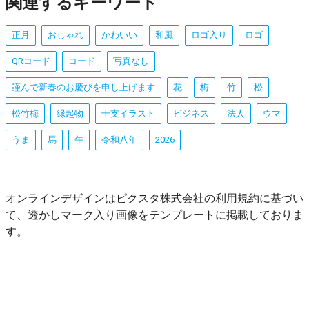
関連するキーワード
正月
おしゃれ
かわいい
和風
ロゴ入り
ロゴ
QRコード
コード
写真なし
謹んで新春のお慶びを申し上げます
花
梅
竹
松
松竹梅
縁起物
干支イラスト
ビジネス
法人
ウマ
うま
馬
午
令和八年
2026
オンラインデザインはピクスタ株式会社の利用規約に基づい
て、透かしマーク入り画像をテンプレートに掲載しておりま
す。