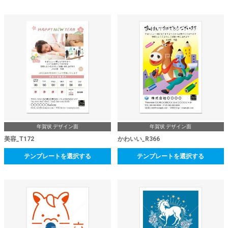
年賀状 デザイン面
年賀状 デザイン面
美容_T172
かわいい_R366
テンプレートを選択する
テンプレートを選択する