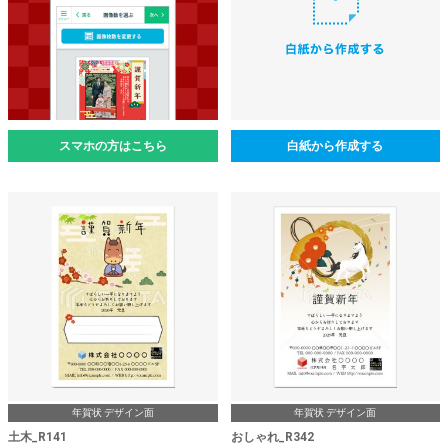
スマホの方はこちら
白紙から作成する
年賀状 デザイン面
年賀状 デザイン面
土木_R141
おしゃれ_R342