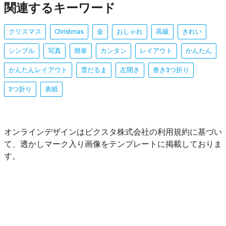
関連するキーワード
クリスマス
Christmas
金
おしゃれ
高級
きれい
シンプル
写真
簡単
カンタン
レイアウト
かんたん
かんたんレイアウト
雪だるま
左開き
巻き3つ折り
3つ折り
表紙
オンラインデザインはピクスタ株式会社の利用規約に基づい
て、透かしマーク入り画像をテンプレートに掲載しておりま
す。