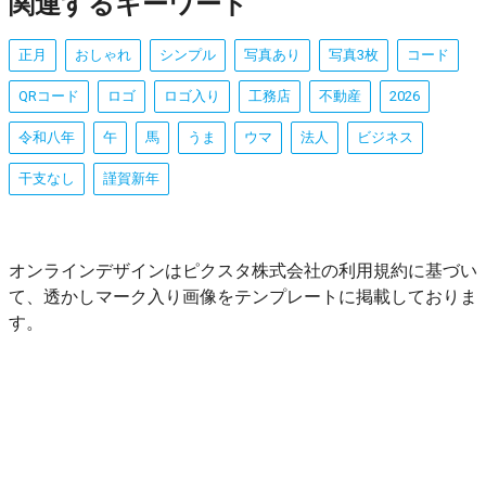
関連するキーワード
正月
おしゃれ
シンプル
写真あり
写真3枚
コード
QRコード
ロゴ
ロゴ入り
工務店
不動産
2026
令和八年
午
馬
うま
ウマ
法人
ビジネス
干支なし
謹賀新年
オンラインデザインはピクスタ株式会社の利用規約に基づい
て、透かしマーク入り画像をテンプレートに掲載しておりま
す。