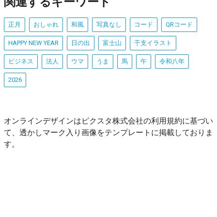
関連するキーワード
正月
おしゃれ
和風
写真なし
コード
QRコード
HAPPY NEW YEAR
日の出
富士山
干支イラスト
ビジネス
法人
ウマ
うま
馬
午
令和八年
2026
オンラインデザインはピクスタ株式会社の利用規約に基づい
て、透かしマーク入り画像をテンプレートに掲載しておりま
す。