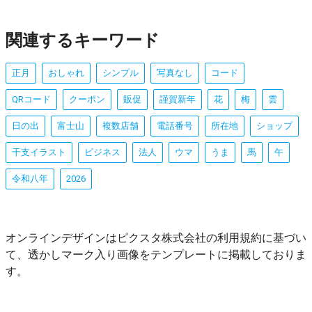
関連するキーワード
正月
おしゃれ
シンプル
写真なし
コード
QRコード
クーポン
販促
謹賀新年
花
梅
雲
日の出
富士山
複数店舗
電話番号
所在地
ショップ
干支イラスト
ビジネス
法人
ウマ
うま
馬
午
令和八年
2026
オンラインデザインはピクスタ株式会社の利用規約に基づい
て、透かしマーク入り画像をテンプレートに掲載しておりま
す。