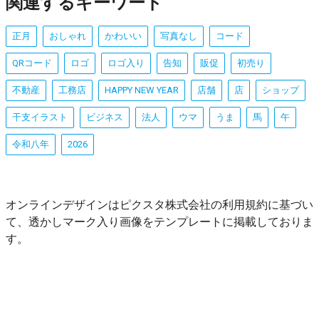
関連するキーワード
正月
おしゃれ
かわいい
写真なし
コード
QRコード
ロゴ
ロゴ入り
告知
販促
初売り
不動産
工務店
HAPPY NEW YEAR
店舗
店
ショップ
干支イラスト
ビジネス
法人
ウマ
うま
馬
午
令和八年
2026
オンラインデザインはピクスタ株式会社の利用規約に基づい
て、透かしマーク入り画像をテンプレートに掲載しておりま
す。