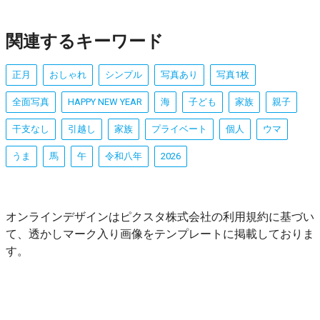
関連するキーワード
正月
おしゃれ
シンプル
写真あり
写真1枚
全面写真
HAPPY NEW YEAR
海
子ども
家族
親子
干支なし
引越し
家族
プライベート
個人
ウマ
うま
馬
午
令和八年
2026
オンラインデザインはピクスタ株式会社の利用規約に基づい
て、透かしマーク入り画像をテンプレートに掲載しておりま
す。