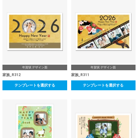
年賀状 デザイン面
年賀状 デザイン面
家族_R312
家族_R311
テンプレートを選択する
テンプレートを選択する