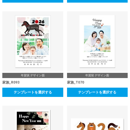
年賀状 デザイン面
年賀状 デザイン面
家族_R093
家族_T070
テンプレートを選択する
テンプレートを選択する