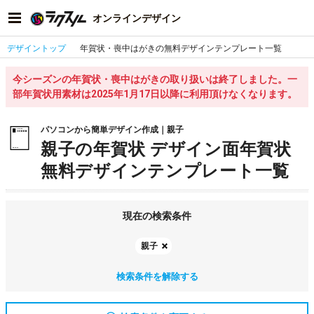
オンラインデザイン
デザイントップ
年賀状・喪中はがきの無料デザインテンプレート一覧
今シーズンの年賀状・喪中はがきの取り扱いは終了しました。一
部年賀状用素材は2025年1月17日以降に利用頂けなくなります。
パソコンから簡単デザイン作成｜親子
親子の年賀状 デザイン面年賀状
無料デザインテンプレート一覧
現在の検索条件
親子
検索条件を解除する