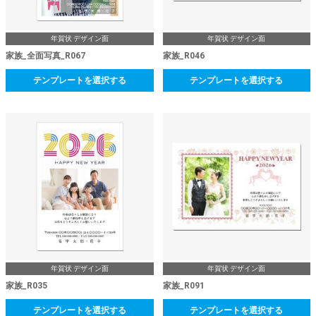
年賀状 デザイン面
年賀状 デザイン面
家族_全面写真_R067
家族_R046
テンプレートを選択する
テンプレートを選択する
年賀状 デザイン面
年賀状 デザイン面
家族_R035
家族_R091
テンプレートを選択する
テンプレートを選択する