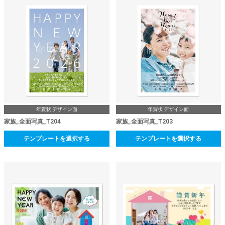
年賀状 デザイン面
年賀状 デザイン面
家族_全面写真_T204
家族_全面写真_T203
テンプレートを選択する
テンプレートを選択する