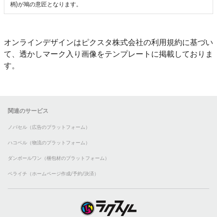
柄)が鳩の意匠となります。
オンラインデザインはピクスタ株式会社の利用規約に基づい
て、透かしマーク入り画像をテンプレートに掲載しておりま
す。
関連のサービス
ノバセル（広告のプラットフォーム）
ハコベル（物流のプラットフォーム）
ダンボールワン（梱包材のプラットフォーム）
ペライチ（ホームページ作成/予約/決済）