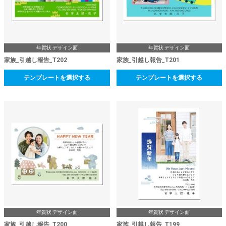
年賀状 デザイン面
年賀状 デザイン面
家族_引越し報告_T202
家族_引越し報告_T201
テンプレートを選択する
テンプレートを選択する
年賀状 デザイン面
年賀状 デザイン面
家族_引越し報告_T200
家族_引越し報告_T199