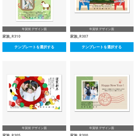
年賀状 デザイン面
年賀状 デザイン面
家族_R310
家族_R307
テンプレートを選択する
テンプレートを選択する
年賀状 デザイン面
年賀状 デザイン面
家族_R305
家族_R300