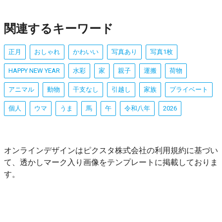
関連するキーワード
正月
おしゃれ
かわいい
写真あり
写真1枚
HAPPY NEW YEAR
水彩
家
親子
運搬
荷物
アニマル
動物
干支なし
引越し
家族
プライベート
個人
ウマ
うま
馬
午
令和八年
2026
オンラインデザインはピクスタ株式会社の利用規約に基づい
て、透かしマーク入り画像をテンプレートに掲載しておりま
す。