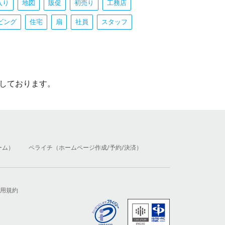
入り
地図
販促
初売り
工務店
ビング
住宅
扇
社員
スタッフ
しております。
ーム）
ペライチ（ホームページ作成/予約/決済）
用規約