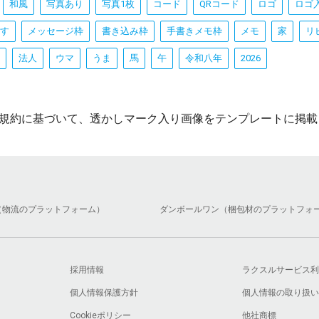
和風
写真あり
写真1枚
コード
QRコード
ロゴ
ロゴ
す
メッセージ枠
書き込み枠
手書きメモ枠
メモ
家
リ
法人
ウマ
うま
馬
午
令和八年
2026
規約に基づいて、透かしマーク入り画像をテンプレートに掲載
（物流のプラットフォーム）
ダンボールワン（梱包材のプラットフォ
採用情報
ラクスルサービス利
個人情報保護方針
個人情報の取り扱い
Cookieポリシー
他社商標