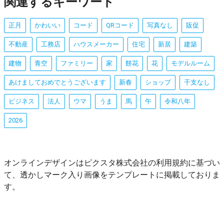
関連するキーワード
正月
かわいい
コード
QRコード
写真なし
販促
不動産
工務店
ハウスメーカー
住宅
新居
建築
建物
青空
ファミリー
家
餅花
花
モデルルーム
あけましておめでとうございます
新春
ショップ
干支なし
ビジネス
法人
ウマ
うま
馬
午
令和八年
2026
オンラインデザインはピクスタ株式会社の利用規約に基づい
て、透かしマーク入り画像をテンプレートに掲載しておりま
す。