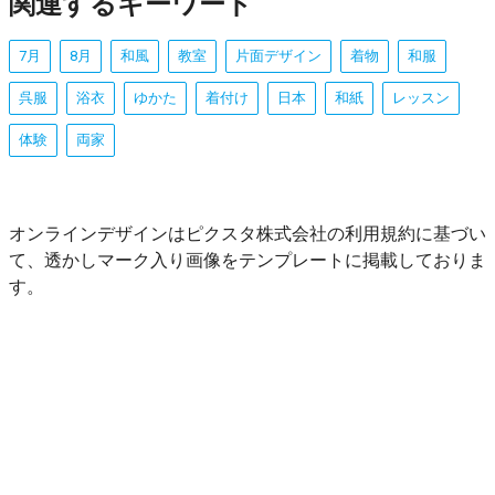
関連するキーワード
7月
8月
和風
教室
片面デザイン
着物
和服
呉服
浴衣
ゆかた
着付け
日本
和紙
レッスン
体験
両家
オンラインデザインはピクスタ株式会社の利用規約に基づい
て、透かしマーク入り画像をテンプレートに掲載しておりま
す。