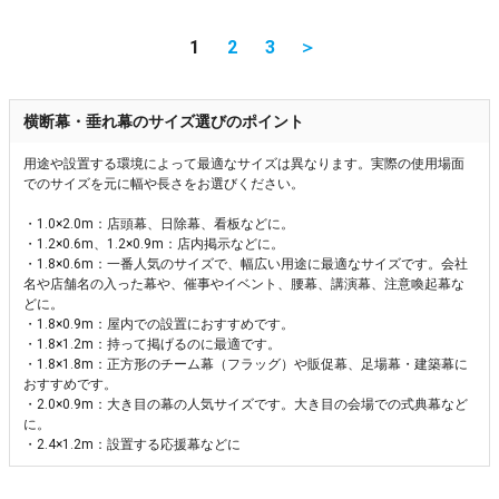
1
2
3
＞
横断幕・垂れ幕のサイズ選びのポイント
用途や設置する環境によって最適なサイズは異なります。実際の使用場面
でのサイズを元に幅や長さをお選びください。
・1.0×2.0m：店頭幕、日除幕、看板などに。
・1.2×0.6m、1.2×0.9m：店内掲示などに。
・1.8×0.6m：一番人気のサイズで、幅広い用途に最適なサイズです。会社
名や店舗名の入った幕や、催事やイベント、腰幕、講演幕、注意喚起幕な
どに。
・1.8×0.9m：屋内での設置におすすめです。
・1.8×1.2m：持って掲げるのに最適です。
・1.8×1.8m：正方形のチーム幕（フラッグ）や販促幕、足場幕・建築幕に
おすすめです。
・2.0×0.9m：大き目の幕の人気サイズです。大き目の会場での式典幕など
に。
・2.4×1.2m：設置する応援幕などに