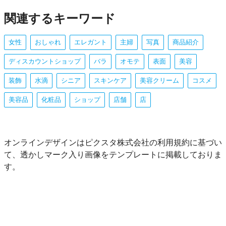
関連するキーワード
女性
おしゃれ
エレガント
主婦
写真
商品紹介
ディスカウントショップ
バラ
オモテ
表面
美容
装飾
水滴
シニア
スキンケア
美容クリーム
コスメ
美容品
化粧品
ショップ
店舗
店
オンラインデザインはピクスタ株式会社の利用規約に基づい
て、透かしマーク入り画像をテンプレートに掲載しておりま
す。