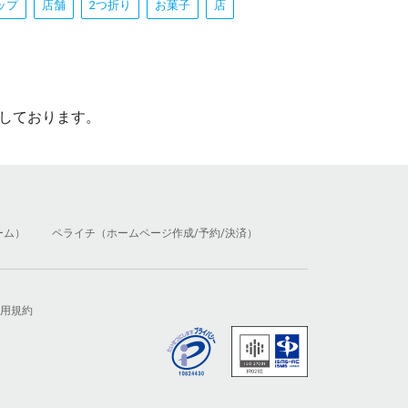
ップ
店舗
2つ折り
お菓子
店
しております。
ーム）
ペライチ（ホームページ作成/予約/決済）
用規約