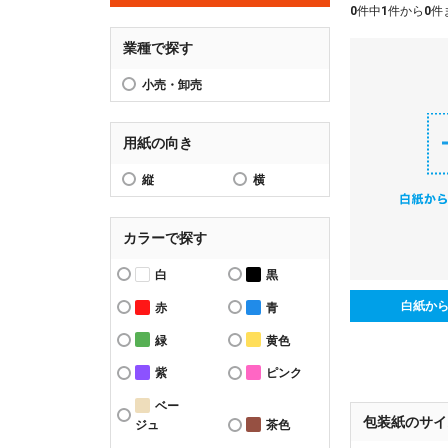
0
件中
1
件から
0
件
業種で探す
小売・卸売
用紙の向き
縦
横
カラーで探す
白
黒
白紙か
赤
青
緑
黄色
紫
ピンク
ベー
包装紙のサイ
ジュ
茶色