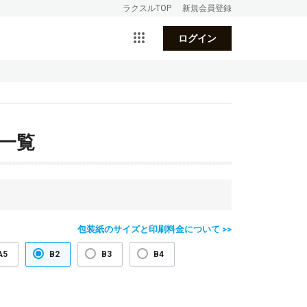
ラクスルTOP
新規会員登録
ログイン
一覧
包装紙のサイズと印刷料金について >>
A5
B2
B3
B4