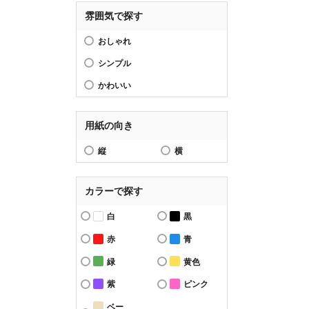
雰囲気で探す
おしゃれ
シンプル
かわいい
用紙の向き
縦
横
カラーで探す
白
黒
赤
青
緑
黄色
紫
ピンク
ベー