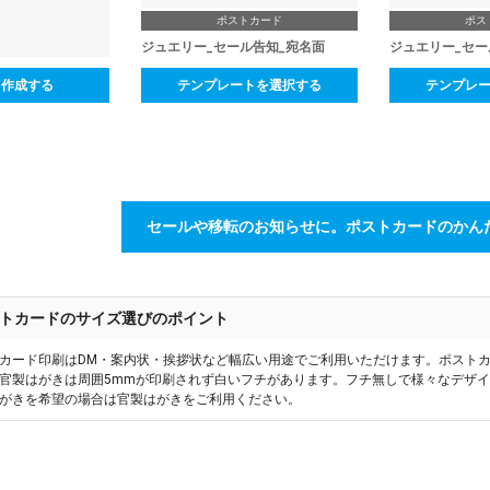
ポストカード
ポス
ジュエリー_セール告知_宛名面
ジュエリー_セー
ら作成する
テンプレートを選択する
テンプレ
セールや移転のお知らせに。ポストカードのかん
トカードのサイズ選びのポイント
カード印刷はDM・案内状・挨拶状など幅広い用途でご利用いただけます。ポスト
官製はがきは周囲5mmが印刷されず白いフチがあります。フチ無しで様々なデザ
がきを希望の場合は官製はがきをご利用ください。