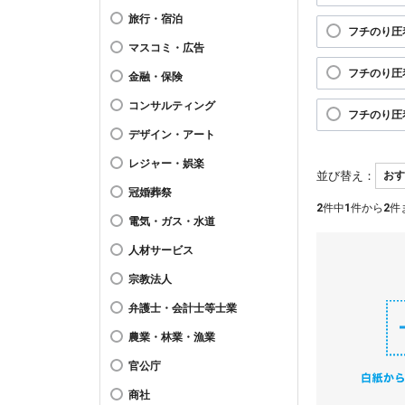
旅行・宿泊
フチのり圧
マスコミ・広告
フチのり圧
金融・保険
コンサルティング
フチのり圧
デザイン・アート
レジャー・娯楽
並び替え：
冠婚葬祭
2
件中
1
件から
2
件
電気・ガス・水道
人材サービス
宗教法人
弁護士・会計士等士業
農業・林業・漁業
官公庁
商社