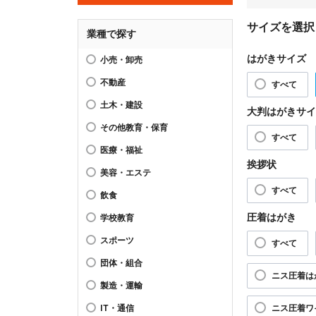
サイズを選択
業種で探す
はがきサイズ
小売・卸売
不動産
すべて
土木・建設
大判はがきサイ
その他教育・保育
すべて
医療・福祉
挨拶状
美容・エステ
すべて
飲食
圧着はがき
学校教育
スポーツ
すべて
団体・組合
ニス圧着は
製造・運輸
IT・通信
ニス圧着ワ