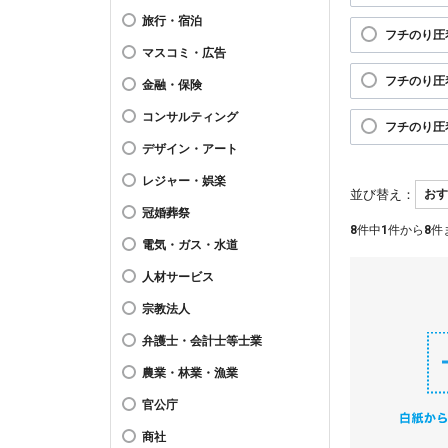
旅行・宿泊
フチのり圧
マスコミ・広告
フチのり圧
金融・保険
コンサルティング
フチのり圧
デザイン・アート
レジャー・娯楽
並び替え：
冠婚葬祭
8
件中
1
件から
8
件
電気・ガス・水道
人材サービス
宗教法人
弁護士・会計士等士業
農業・林業・漁業
官公庁
商社