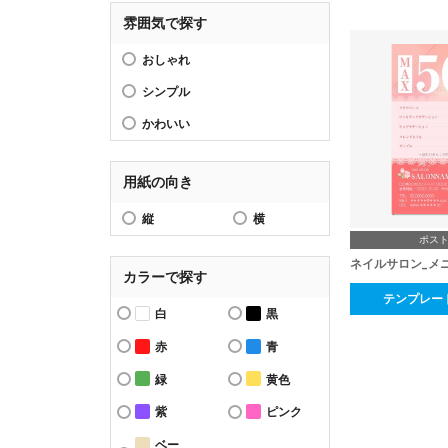
雰囲気で探す
おしゃれ
シンプル
かわいい
用紙の向き
縦
横
ポス
カラーで探す
テンプレー
白
黒
赤
青
緑
黄色
紫
ピンク
ベー