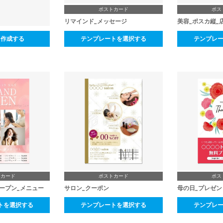
ポストカード
ポス
リマインド_メッセージ
美容_ポスカ縦_
ら作成する
テンプレートを選択する
テンプレ
トカード
ポストカード
ポス
オープン_メニュー
サロン_クーポン
母の日_プレゼン
トを選択する
テンプレートを選択する
テンプレ