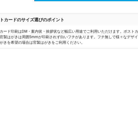
トカードのサイズ選びのポイント
カード印刷はDM・案内状・挨拶状など幅広い用途でご利用いただけます。ポスト
官製はがきは周囲5mmが印刷されず白いフチがあります。フチ無しで様々なデザ
がきを希望の場合は官製はがきをご利用ください。