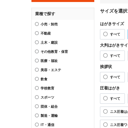
サイズを選択
業種で探す
はがきサイズ
小売・卸売
不動産
すべて
土木・建設
大判はがきサイ
その他教育・保育
すべて
医療・福祉
挨拶状
美容・エステ
すべて
飲食
圧着はがき
学校教育
スポーツ
すべて
団体・組合
ニス圧着は
製造・運輸
IT・通信
ニス圧着ワ