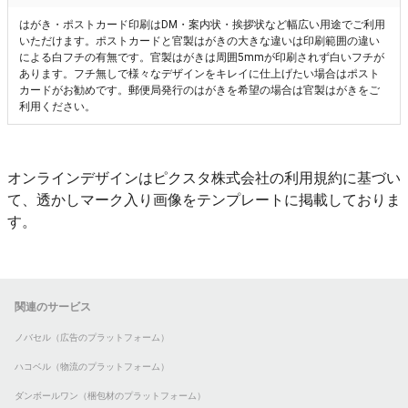
はがき・ポストカード印刷はDM・案内状・挨拶状など幅広い用途でご利用
いただけます。ポストカードと官製はがきの大きな違いは印刷範囲の違い
による白フチの有無です。官製はがきは周囲5mmが印刷されず白いフチが
あります。フチ無しで様々なデザインをキレイに仕上げたい場合はポスト
カードがお勧めです。郵便局発行のはがきを希望の場合は官製はがきをご
利用ください。
オンラインデザインはピクスタ株式会社の利用規約に基づい
て、透かしマーク入り画像をテンプレートに掲載しておりま
す。
関連のサービス
ノバセル（広告のプラットフォーム）
ハコベル（物流のプラットフォーム）
ダンボールワン（梱包材のプラットフォーム）