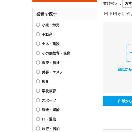
並び替え：
業種で探す
1
件中
1
件から
1
件
小売・卸売
不動産
土木・建設
その他教育・保育
医療・福祉
美容・エステ
飲食
学校教育
スポーツ
白紙か
製造・運輸
IT・通信
旅行・宿泊