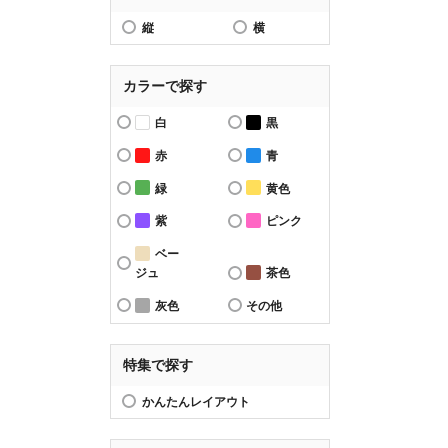
縦
横
カラーで探す
白
黒
赤
青
緑
黄色
紫
ピンク
ベー
ジュ
茶色
灰色
その他
特集で探す
かんたんレイアウト