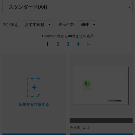
並び替え：
表示件数：
136
件中
1
件から
40
件までを表示
1
2
3
4
＞
会社名_ロゴ