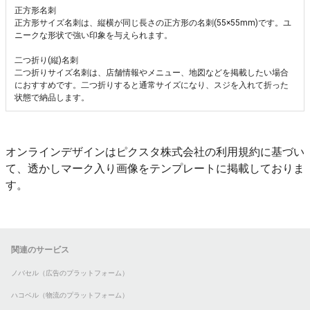
正方形名刺
正方形サイズ名刺は、縦横が同じ長さの正方形の名刺(55×55mm)です。ユ
ニークな形状で強い印象を与えられます。
二つ折り(縦)名刺
二つ折りサイズ名刺は、店舗情報やメニュー、地図などを掲載したい場合
におすすめです。二つ折りすると通常サイズになり、スジを入れて折った
状態で納品します。
オンラインデザインはピクスタ株式会社の利用規約に基づい
て、透かしマーク入り画像をテンプレートに掲載しておりま
す。
関連のサービス
ノバセル（広告のプラットフォーム）
ハコベル（物流のプラットフォーム）