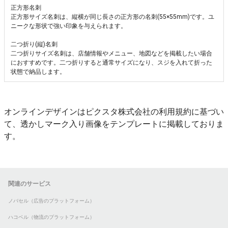
正方形名刺
正方形サイズ名刺は、縦横が同じ長さの正方形の名刺(55×55mm)です。ユ
ニークな形状で強い印象を与えられます。
二つ折り(縦)名刺
二つ折りサイズ名刺は、店舗情報やメニュー、地図などを掲載したい場合
におすすめです。二つ折りすると通常サイズになり、スジを入れて折った
状態で納品します。
オンラインデザインはピクスタ株式会社の利用規約に基づい
て、透かしマーク入り画像をテンプレートに掲載しておりま
す。
関連のサービス
ノバセル（広告のプラットフォーム）
ハコベル（物流のプラットフォーム）