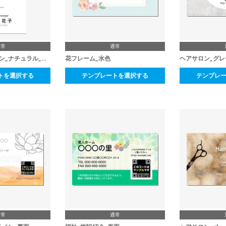
通常
通常
ビューティーサロン_ナチュラル_表面
花フレーム_水色
ヘアサロン_グレ
トを選択する
テンプレートを選択する
テンプレ
通常
通常