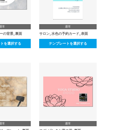
通常
通常
ーの背景_裏面
サロン_水色の予約カード_表面
ートを選択する
テンプレートを選択する
通常
通常