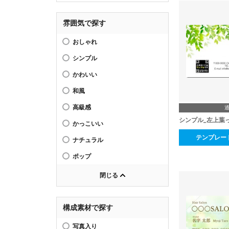
雰囲気で探す
おしゃれ
シンプル
かわいい
和風
高級感
シンプル_左上葉
かっこいい
テンプレー
ナチュラル
ポップ
閉じる
構成素材で探す
写真入り