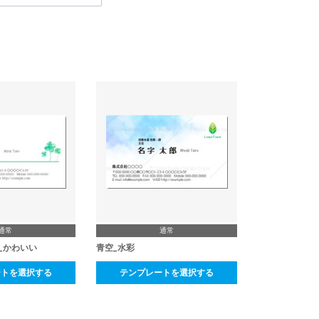
通常
通常
_かわいい
青空_水彩
ートを選択する
テンプレートを選択する