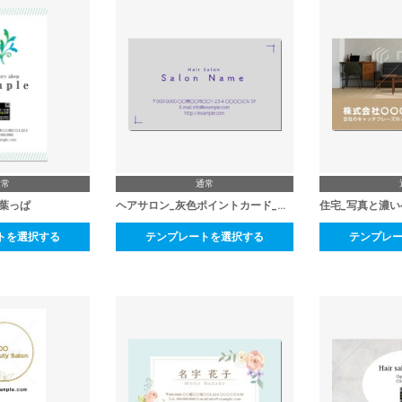
通常
通常
_葉っぱ
ヘアサロン_灰色ポイントカード_裏面
住宅_写真と濃い
トを選択する
テンプレートを選択する
テンプレ