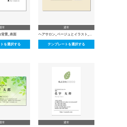
通常
通常
白背景_表面
ヘアサロン_ベージュとイラスト_裏面
ートを選択する
テンプレートを選択する
通常
通常