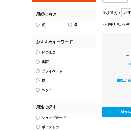
並び替え：
用紙の向き
82
件中
1
件から
40
縦
横
おすすめキーワード
ビジネス
裏面
プライベート
花
ペット
用途で探す
白紙か
ショップカード
ポイントカード