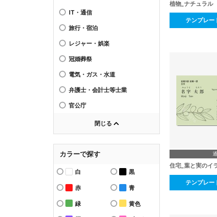
植物_ナチュラル
IT・通信
テンプレー
旅行・宿泊
レジャー・娯楽
冠婚葬祭
電気・ガス・水道
弁護士・会計士等士業
官公庁
閉じる
カラーで探す
住宅_葉と実のイ
白
黒
テンプレー
赤
青
緑
黄色