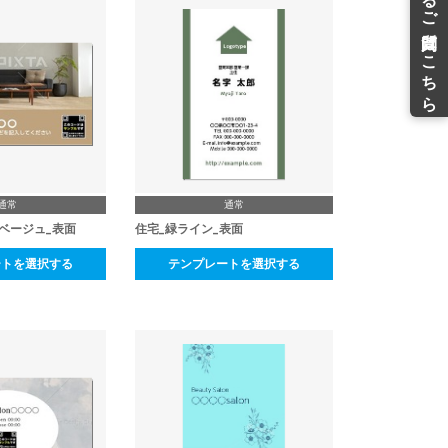
通常
通常
ベージュ_表面
住宅_緑ライン_表面
ートを選択する
テンプレートを選択する