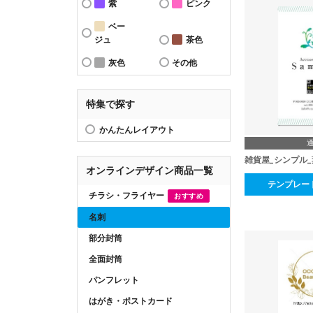
紫
ピンク
ベー
ジュ
茶色
灰色
その他
特集で探す
かんたんレイアウト
雑貨屋_シンプル
オンラインデザイン商品一覧
テンプレー
チラシ・フライヤー
おすすめ
名刺
部分封筒
全面封筒
パンフレット
はがき・ポストカード