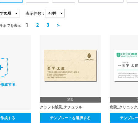
表示件数：
1
2
3
＞
件までを表示
通常
クラフト紙風_ナチュラル
病院_クリニック
ら作成する
テンプレートを選択する
テンプレ