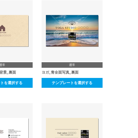
通常
通常
背景_裏面
ヨガ_青全面写真_裏面
ートを選択する
テンプレートを選択する