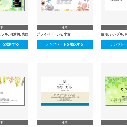
通常
通常
ュラル_四葉柄_表面
プライベート_花_水彩
住宅_シンプル_
トを選択する
テンプレートを選択する
テンプレ
通常
通常