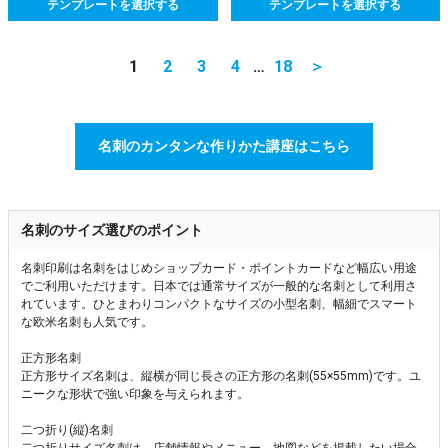
テンプレートを選択する
テンプレートを選択する
1
2
3
4
…
18
＞
名刺のカンタンな作りかた講座はこちら
名刺のサイズ選びのポイント
名刺印刷は名刺をはじめショップカード・ポイントカードなど幅広い用途
でご利用いただけます。日本では通常サイズが一般的な名刺として利用さ
れています。ひとまわりコンパクトなサイズの小型名刺、幅細でスマート
な欧米名刺も人気です。
正方形名刺
正方形サイズ名刺は、縦横が同じ長さの正方形の名刺(55×55mm)です。ユ
ニークな形状で強い印象を与えられます。
二つ折り(縦)名刺