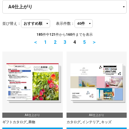
並び替え：
表示件数：
185
件中
121
件から
160
件までを表示
＜
1
2
3
4
5
＞
A4仕上がり
A4仕上がり
ギフトカタログ_果物
カタログ_インテリア_キッズ