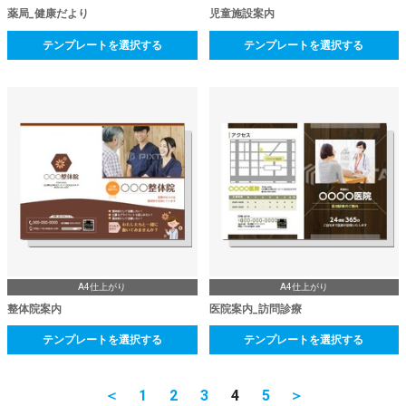
薬局_健康だより
児童施設案内
テンプレートを選択する
テンプレートを選択する
A4仕上がり
A4仕上がり
整体院案内
医院案内_訪問診療
テンプレートを選択する
テンプレートを選択する
＜
1
2
3
4
5
＞