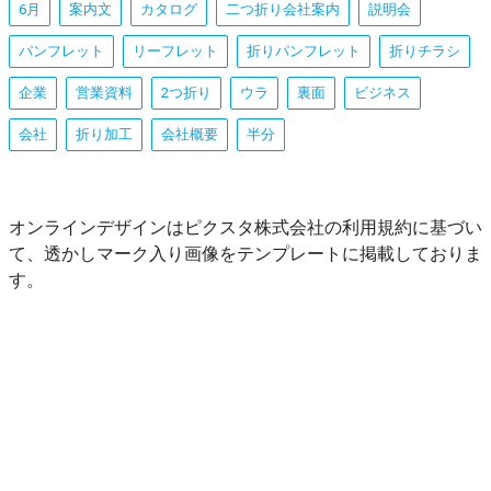
6月
案内文
カタログ
二つ折り会社案内
説明会
パンフレット
リーフレット
折りパンフレット
折りチラシ
企業
営業資料
2つ折り
ウラ
裏面
ビジネス
会社
折り加工
会社概要
半分
オンラインデザインはピクスタ株式会社の利用規約に基づい
て、透かしマーク入り画像をテンプレートに掲載しておりま
す。