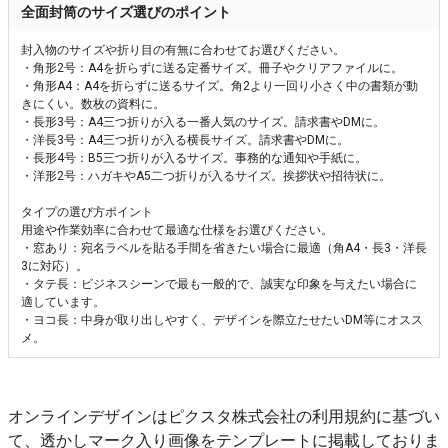
全面封筒のサイズ選びのポイント
封入物のサイズや折り目の有無に合わせてお選びください。
・角形2号：A4を折らずに送る定番サイズ。冊子やクリアファイルに。
・角形A4：A4を折らずに送るサイズ。角2より一回り小さく中の書類が動
きにくい。数枚の資料に。
・長形3号：A4三つ折りが入る一番人気のサイズ。請求書やDMに。
・洋長3号：A4三つ折りが入る横長サイズ。請求書やDMに。
・長形4号：B5三つ折りが入るサイズ。事務的な通知や手紙に。
・洋形2号：ハガキやA5二つ折りが入るサイズ。挨拶状や招待状に。
タイプの選び方ポイント
用途や作業効率に合わせて最適な仕様をお選びください。
・窓あり：宛名ラベルを貼る手間を省きたい場合に最適（角A4・長3・洋長
3に対応）。
・タテ長：ビジネスシーンで最も一般的で、誠実な印象を与えたい場合に
適しています。
・ヨコ長：中身が取り出しやすく、デザインを際立たせたいDM等にオスス
メ。
オンラインデザインはピクスタ株式会社の利用規約に基づい
て、透かしマーク入り画像をテンプレートに掲載しておりま