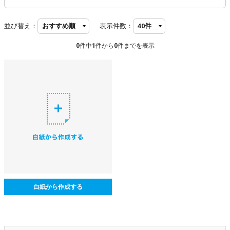
並び替え：
表示件数：
0
件中
1
件から
0
件までを表示
白紙から作成する