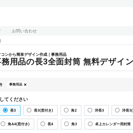
ド
お問い合わせ
覧
ソコンから簡単デザイン作成｜事務用品
事務用品の長3全面封筒 無料デザイ
件
事務用品
してください
長3
長3(窓付き)
角2
洋長3
洋長3
角A4(窓付き)
長4
角3
卓上カレンダー用封筒