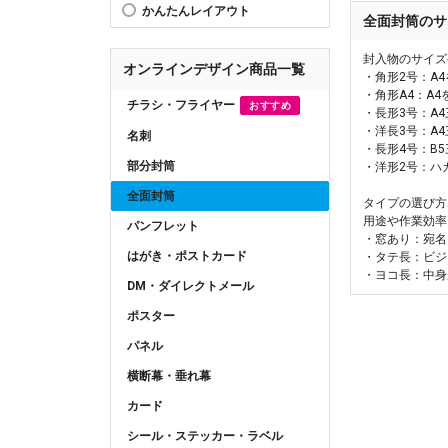
かんたんレイアウト
全面封筒のサ
封入物のサイズ
オンラインデザイン商品一覧
・角形2号：A
・角形A4：A
チラシ・フライヤー
おすすめ
・長形3号：A
・洋長3号：A
名刺
・長形4号：B
部分封筒
・洋形2号：ハ
全面封筒
タイプの選び方
用途や作業効率
パンフレット
・窓あり：宛名
はがき・ポストカード
・タテ長：ビジ
・ヨコ長：中身
DM・ダイレクトメール
ポスター
パネル
横断幕・垂れ幕
カード
シール・ステッカー・ラベル