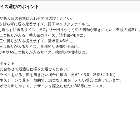
イズ選びのポイント
や折り目の有無に合わせてお選びください。
4を折らずに送る定番サイズ。冊子やクリアファイルに。
4を折らずに送るサイズ。角2より一回り小さく中の書類が動きにくい。数枚の資料に
4三つ折りが入る一番人気のサイズ。請求書やDMに。
4三つ折りが入る横長サイズ。請求書やDMに。
5三つ折りが入るサイズ。事務的な通知や手紙に。
ガキやA5二つ折りが入るサイズ。挨拶状や招待状に。
ポイント
に合わせて最適な仕様をお選びください。
ラベルを貼る手間を省きたい場合に最適（角A4・長3・洋長3に対応）。
ネスシーンで最も一般的で、誠実な印象を与えたい場合に適しています。
が取り出しやすく、デザインを際立たせたいDM等にオススメ。