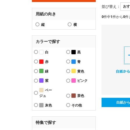
並び替え：
用紙の向き
0
件中
1
件から
0
件
縦
横
カラーで探す
白
黒
赤
青
緑
黄色
紫
ピンク
ベー
ジュ
茶色
白紙か
灰色
その他
特集で探す