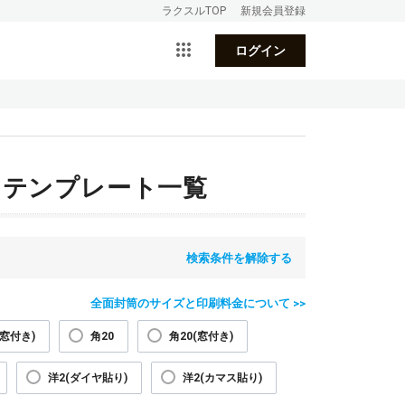
ラクスルTOP
新規会員登録
ログイン
ンテンプレート一覧
検索条件を解除する
全面封筒のサイズと印刷料金について >>
(窓付き)
角20
角20(窓付き)
洋2(ダイヤ貼り)
洋2(カマス貼り)