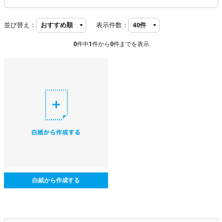
並び替え：
表示件数：
0
件中
1
件から
0
件までを表示
白紙から作成する