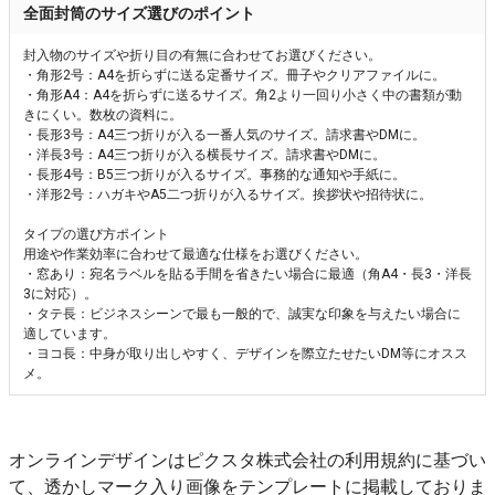
全面封筒のサイズ選びのポイント
封入物のサイズや折り目の有無に合わせてお選びください。
・角形2号：A4を折らずに送る定番サイズ。冊子やクリアファイルに。
・角形A4：A4を折らずに送るサイズ。角2より一回り小さく中の書類が動
きにくい。数枚の資料に。
・長形3号：A4三つ折りが入る一番人気のサイズ。請求書やDMに。
・洋長3号：A4三つ折りが入る横長サイズ。請求書やDMに。
・長形4号：B5三つ折りが入るサイズ。事務的な通知や手紙に。
・洋形2号：ハガキやA5二つ折りが入るサイズ。挨拶状や招待状に。
タイプの選び方ポイント
用途や作業効率に合わせて最適な仕様をお選びください。
・窓あり：宛名ラベルを貼る手間を省きたい場合に最適（角A4・長3・洋長
3に対応）。
・タテ長：ビジネスシーンで最も一般的で、誠実な印象を与えたい場合に
適しています。
・ヨコ長：中身が取り出しやすく、デザインを際立たせたいDM等にオスス
メ。
オンラインデザインはピクスタ株式会社の利用規約に基づい
て、透かしマーク入り画像をテンプレートに掲載しておりま